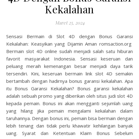
Kekalahan
Maret 25, 2024
Sensasi Bermain di Slot 4D dengan Bonus Garansi
Kekalahan: Keasyikan yang Dijamin Aman romsaction.org
Bermain slot 4D online sudah menjadi salah satu hiburan
favorit masyarakat Indonesia. Sensasi keseruan dan
peluang meraih kemenangan besar menjadi daya tarik
tersendiri. Kini, keseruan bermain link slot 4D semakin
bertambah dengan hadirnya bonus garansi kekalahan. Apa
itu Bonus Garansi Kekalahan? Bonus garansi kekalahan
adalah sebuah promo yang diberikan oleh situs judi slot 4D
kepada pemain. Bonus ini akan mengganti sejumlah uang
yang hilang jika pemain mengalami kekalahan dalam
taruhannya. Dengan bonus ini, pemain bisa bermain dengan
lebih tenang dan tidak perlu khawatir kehilangan banyak
uang. Syarat dan Ketentuan Klaim Bonus Sebelum