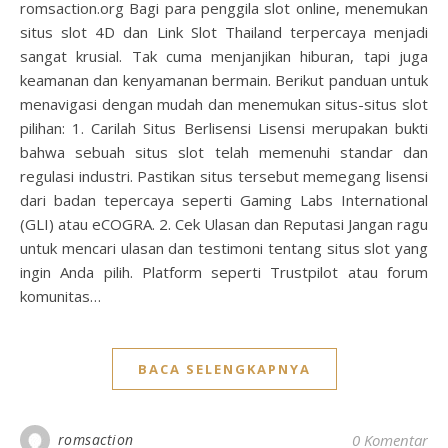
romsaction.org Bagi para penggila slot online, menemukan
situs slot 4D dan Link Slot Thailand terpercaya menjadi
sangat krusial. Tak cuma menjanjikan hiburan, tapi juga
keamanan dan kenyamanan bermain. Berikut panduan untuk
menavigasi dengan mudah dan menemukan situs-situs slot
pilihan: 1. Carilah Situs Berlisensi Lisensi merupakan bukti
bahwa sebuah situs slot telah memenuhi standar dan
regulasi industri. Pastikan situs tersebut memegang lisensi
dari badan tepercaya seperti Gaming Labs International
(GLI) atau eCOGRA. 2. Cek Ulasan dan Reputasi Jangan ragu
untuk mencari ulasan dan testimoni tentang situs slot yang
ingin Anda pilih. Platform seperti Trustpilot atau forum
komunitas…
BACA SELENGKAPNYA
romsaction
0 Komentar