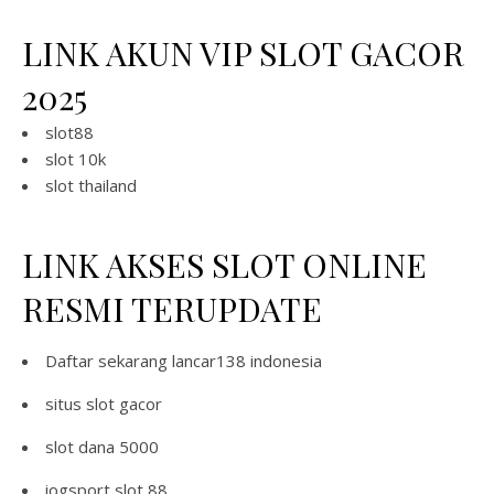
LINK AKUN VIP SLOT GACOR
2025
slot88
slot 10k
slot thailand
LINK AKSES SLOT ONLINE
RESMI TERUPDATE
Daftar sekarang
lancar138 indonesia
situs slot gacor
slot dana 5000
iogsport slot 88