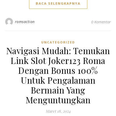
BACA SELENGKAPNYA
romsaction
0 Komentar
UNCATEGORIZED
Navigasi Mudah: Temukan
Link Slot Joker123 Roma
Dengan Bonus 100%
Untuk Pengalaman
Bermain Yang
Menguntungkan
Maret 18, 2024