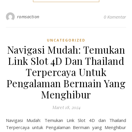
romsaction
0 Komentar
UNCATEGORIZED
Navigasi Mudah: Temukan
Link Slot 4D Dan Thailand
Terpercaya Untuk
Pengalaman Bermain Yang
Menghibur
Maret 18, 2024
Navigasi Mudah: Temukan Link Slot 4D dan Thailand
Terpercaya untuk Pengalaman Bermain yang Menghibur