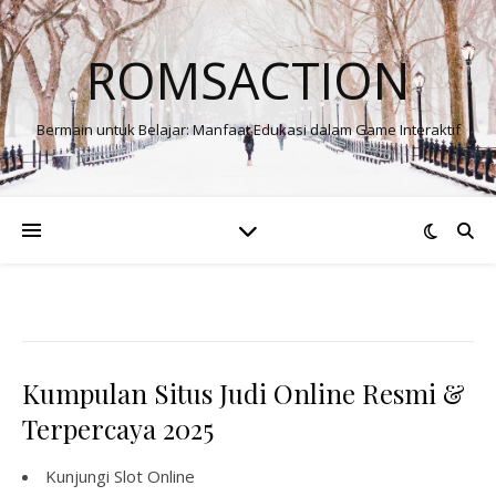
ROMSACTION
Bermain untuk Belajar: Manfaat Edukasi dalam Game Interaktif
Kumpulan Situs Judi Online Resmi &
Terpercaya 2025
Kunjungi
Slot Online