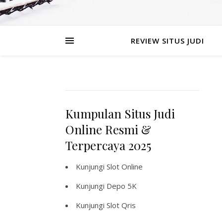
REVIEW SITUS JUDI
Kumpulan Situs Judi
Online Resmi &
Terpercaya 2025
Kunjungi
Slot Online
Kunjungi
Depo 5K
Kunjungi
Slot Qris