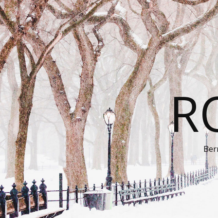
R
Ber