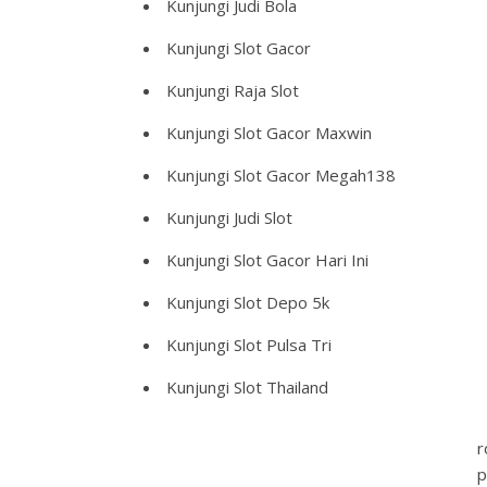
Kunjungi
Judi Bola
Kunjungi
Slot Gacor
Kunjungi
Raja Slot
Kunjungi
Slot Gacor Maxwin
Kunjungi
Slot Gacor Megah138
Kunjungi
Judi Slot
Kunjungi
Slot Gacor Hari Ini
Kunjungi
Slot Depo 5k
Kunjungi
Slot Pulsa Tri
Kunjungi
Slot Thailand
r
p