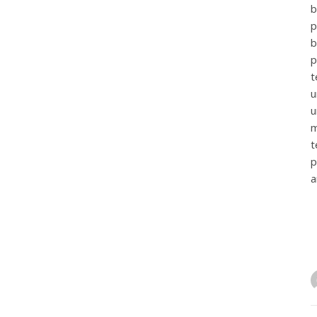
b
p
b
p
t
u
u
m
t
p
a