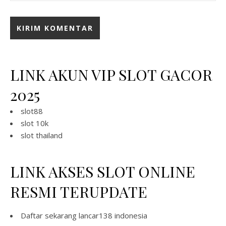
LINK AKUN VIP SLOT GACOR
2025
slot88
slot 10k
slot thailand
LINK AKSES SLOT ONLINE
RESMI TERUPDATE
Daftar sekarang
lancar138 indonesia