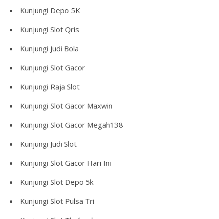
Kunjungi
Depo 5K
Kunjungi
Slot Qris
Kunjungi
Judi Bola
Kunjungi
Slot Gacor
Kunjungi
Raja Slot
Kunjungi
Slot Gacor Maxwin
Kunjungi
Slot Gacor Megah138
Kunjungi
Judi Slot
Kunjungi
Slot Gacor Hari Ini
Kunjungi
Slot Depo 5k
Kunjungi
Slot Pulsa Tri