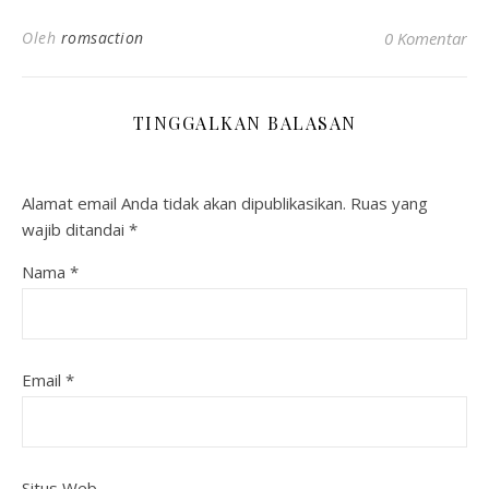
Oleh
romsaction
0 Komentar
TINGGALKAN BALASAN
Alamat email Anda tidak akan dipublikasikan.
Ruas yang
wajib ditandai
*
Nama
*
Email
*
Situs Web