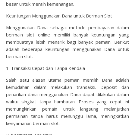
besar untuk meraih kemenangan.
Keuntungan Menggunakan Dana untuk Bermain Slot
Menggunakan Dana sebagai metode pembayaran dalam
bermain slot online memiliki banyak keuntungan yang
membuatnya lebih menarik bagi banyak pemain. Berikut
adalah beberapa keuntungan menggunakan Dana untuk
bermain slot:
1. Transaksi Cepat dan Tanpa Kendala
Salah satu alasan utama pemain memilih Dana adalah
kemudahan dalam melakukan transaksi. Deposit dan
penarikan dana menggunakan Dana dapat dilakukan dalam
waktu singkat tanpa hambatan. Proses yang cepat ini
memungkinkan pemain untuk langsung melanjutkan
permainan tanpa harus menunggu lama, meningkatkan
kenyamanan bermain slot.