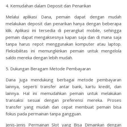
4. Kemudahan dalam Deposit dan Penarikan
Melalui aplikasi Dana, pemain dapat dengan mudah
melakukan deposit dan penarikan hanya dengan beberapa
klik. Aplikasi ini tersedia di perangkat mobile, sehingga
pemain dapat mengaksesnya kapan saja dan di mana saja
tanpa harus repot menggunakan komputer atau laptop.
Fleksibilitas ini memungkinkan pemain untuk mengelola
saldo mereka dengan lebih mudah.
5. Dukungan Beragam Metode Pembayaran
Dana juga mendukung berbagai metode pembayaran
lainnya, seperti transfer antar bank, kartu kredit, dan
lainnya. Hal ini memudahkan pemain untuk melakukan
transaksi sesuai dengan preferensi mereka. Proses
transfer yang mudah dan cepat membuat pemain bisa
fokus pada permainan tanpa gangguan.
Jenis-Jenis Permainan Slot yang Bisa Dimainkan dengan