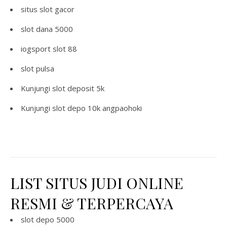
situs slot gacor
slot dana 5000
iogsport slot 88
slot pulsa
Kunjungi
slot deposit 5k
Kunjungi
slot depo 10k angpaohoki
LIST SITUS JUDI ONLINE
RESMI & TERPERCAYA
slot depo 5000