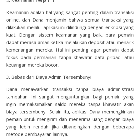
2. Keamanan Terjamin
Keamanan adalah hal yang sangat penting dalam transaksi
online, dan Dana menjamin bahwa semua transaksi yang
dilakukan melalui aplikasi ini dilindungi dengan enkripsi yang
kuat. Dengan sistem keamanan yang baik, para pemain
dapat merasa aman ketika melakukan deposit atau menarik
kemenangan mereka. Hal ini penting agar pemain dapat
fokus pada permainan tanpa khawatir data pribadi atau
keuangan mereka bocor.
3. Bebas dari Biaya Admin Tersembunyi
Dana menawarkan transaksi tanpa biaya administrasi
tambahan. Ini sangat menguntungkan bagi pemain yang
ingin memaksimalkan saldo mereka tanpa khawatir akan
biaya tersembunyi. Selain itu, aplikasi Dana memungkinkan
pemain untuk mengirim dan menerima uang dengan biaya
yang lebih rendah jika dibandingkan dengan beberapa
metode pembayaran lainnya.