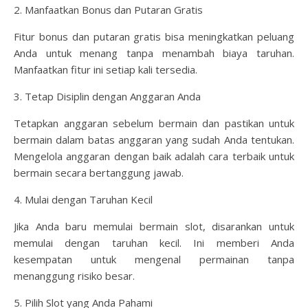
2. Manfaatkan Bonus dan Putaran Gratis
Fitur bonus dan putaran gratis bisa meningkatkan peluang
Anda untuk menang tanpa menambah biaya taruhan.
Manfaatkan fitur ini setiap kali tersedia.
3. Tetap Disiplin dengan Anggaran Anda
Tetapkan anggaran sebelum bermain dan pastikan untuk
bermain dalam batas anggaran yang sudah Anda tentukan.
Mengelola anggaran dengan baik adalah cara terbaik untuk
bermain secara bertanggung jawab.
4. Mulai dengan Taruhan Kecil
Jika Anda baru memulai bermain slot, disarankan untuk
memulai dengan taruhan kecil. Ini memberi Anda
kesempatan untuk mengenal permainan tanpa
menanggung risiko besar.
5. Pilih Slot yang Anda Pahami