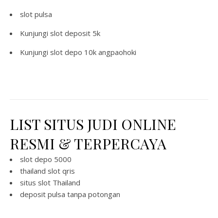
slot pulsa
Kunjungi
slot deposit 5k
Kunjungi
slot depo 10k angpaohoki
LIST SITUS JUDI ONLINE
RESMI & TERPERCAYA
slot depo 5000
thailand slot qris
situs slot Thailand
deposit pulsa tanpa potongan