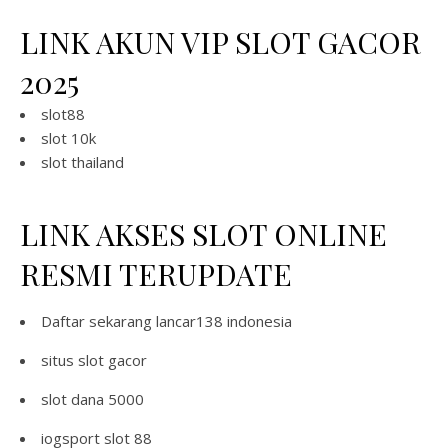
LINK AKUN VIP SLOT GACOR
2025
slot88
slot 10k
slot thailand
LINK AKSES SLOT ONLINE
RESMI TERUPDATE
Daftar sekarang
lancar138 indonesia
situs slot gacor
slot dana 5000
iogsport slot 88