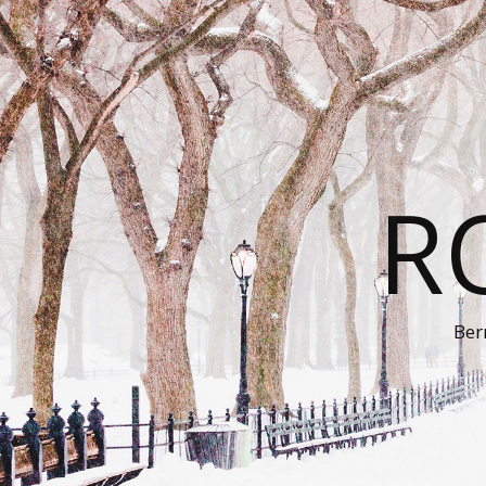
R
Ber