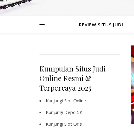
REVIEW SITUS JUDI
Kumpulan Situs Judi
Online Resmi &
Terpercaya 2025
Kunjungi
Slot Online
Kunjungi
Depo 5K
Kunjungi
Slot Qris