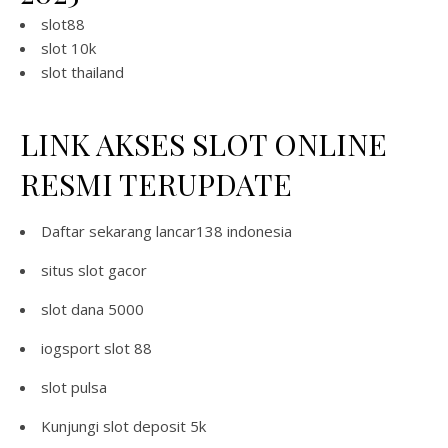
slot88
slot 10k
slot thailand
LINK AKSES SLOT ONLINE
RESMI TERUPDATE
Daftar sekarang
lancar138 indonesia
situs slot gacor
slot dana 5000
iogsport slot 88
slot pulsa
Kunjungi
slot deposit 5k