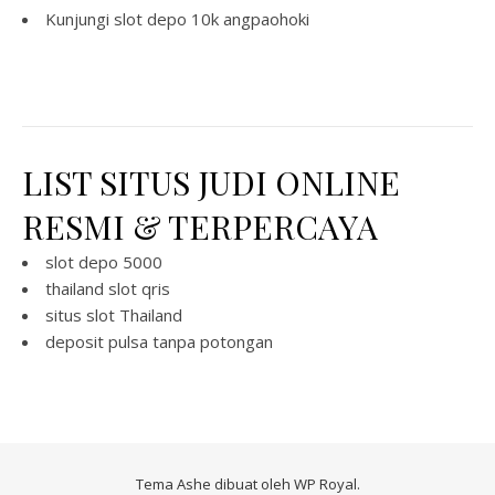
Kunjungi
slot depo 10k angpaohoki
LIST SITUS JUDI ONLINE
RESMI & TERPERCAYA
slot depo 5000
thailand slot qris
situs slot Thailand
deposit pulsa tanpa potongan
Tema Ashe dibuat oleh
WP Royal
.