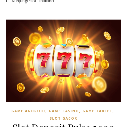
Kunjungi
Slot Thailand
,
,
,
GAME ANDROID
GAME CASINO
GAME TABLET
SLOT GACOR