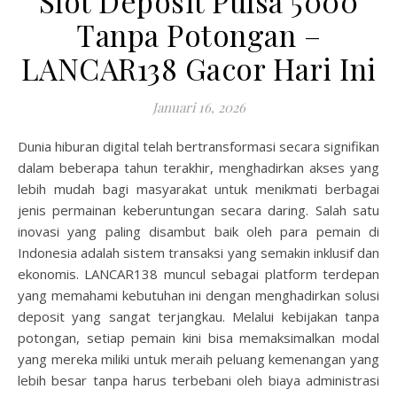
Slot Deposit Pulsa 5000
Tanpa Potongan –
LANCAR138 Gacor Hari Ini
Januari 16, 2026
Dunia hiburan digital telah bertransformasi secara signifikan
dalam beberapa tahun terakhir, menghadirkan akses yang
lebih mudah bagi masyarakat untuk menikmati berbagai
jenis permainan keberuntungan secara daring. Salah satu
inovasi yang paling disambut baik oleh para pemain di
Indonesia adalah sistem transaksi yang semakin inklusif dan
ekonomis. LANCAR138 muncul sebagai platform terdepan
yang memahami kebutuhan ini dengan menghadirkan solusi
deposit yang sangat terjangkau. Melalui kebijakan tanpa
potongan, setiap pemain kini bisa memaksimalkan modal
yang mereka miliki untuk meraih peluang kemenangan yang
lebih besar tanpa harus terbebani oleh biaya administrasi