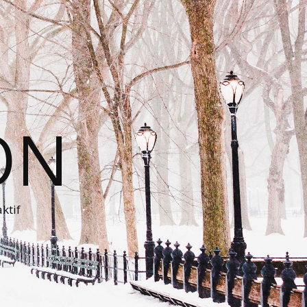
ON
ktif