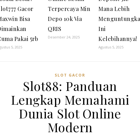
lot777 Gacor
Terpercaya Min
Mana Lebih
Maxwin Bisa
Depo 10k Via
Menguntungka
Dimainkan
QRIS
Ini
Desember 24, 2025
Cuma Pakai 5rb
Kelebihannya!
gustus 5, 2025
Agustus 5, 2025
SLOT GACOR
Slot88: Panduan
Lengkap Memahami
Dunia Slot Online
Modern