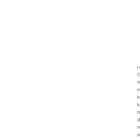
r
O
m
m
h
k
m
d
m
o