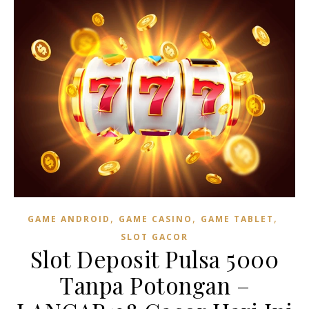
,
,
,
GAME ANDROID
GAME CASINO
GAME TABLET
SLOT GACOR
Slot Deposit Pulsa 5000
Tanpa Potongan –