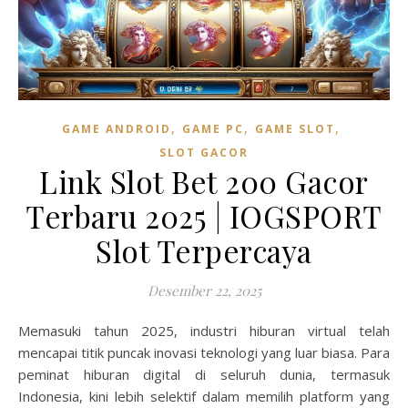
,
,
,
GAME ANDROID
GAME PC
GAME SLOT
SLOT GACOR
Link Slot Bet 200 Gacor
Terbaru 2025 | IOGSPORT
Slot Terpercaya
Desember 22, 2025
Memasuki tahun 2025, industri hiburan virtual telah
mencapai titik puncak inovasi teknologi yang luar biasa. Para
peminat hiburan digital di seluruh dunia, termasuk
Indonesia, kini lebih selektif dalam memilih platform yang