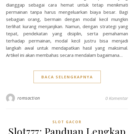
dianggap sebagai cara hemat untuk tetap menikmati
permainan tanpa harus mengeluarkan biaya besar. Bagi
sebagian orang, bermain dengan modal kecil mungkin
terlihat kurang menjanjikan. Namun, dengan strategi yang
tepat, pendekatan yang disiplin, serta pemahaman
terhadap permainan, modal kecil justru bisa menjadi
langkah awal untuk mendapatkan hasil yang maksimal.
Artikel ini akan membahas secara mendalam bagaimana…
BACA SELENGKAPNYA
romsaction
0 Komentar
SLOT GACOR
Slot777: Panduan Lengkap