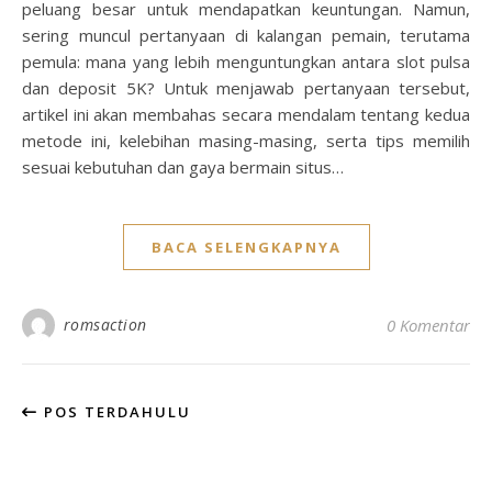
peluang besar untuk mendapatkan keuntungan. Namun,
sering muncul pertanyaan di kalangan pemain, terutama
pemula: mana yang lebih menguntungkan antara slot pulsa
dan deposit 5K? Untuk menjawab pertanyaan tersebut,
artikel ini akan membahas secara mendalam tentang kedua
metode ini, kelebihan masing-masing, serta tips memilih
sesuai kebutuhan dan gaya bermain situs…
BACA SELENGKAPNYA
romsaction
0 Komentar
POS TERDAHULU