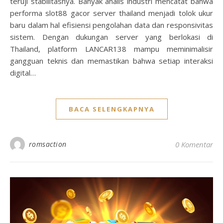
teruji stabilitasnya. Banyak analis industri mencatat bahwa
performa slot88 gacor server thailand menjadi tolok ukur
baru dalam hal efisiensi pengolahan data dan responsivitas
sistem. Dengan dukungan server yang berlokasi di
Thailand, platform LANCAR138 mampu meminimalisir
gangguan teknis dan memastikan bahwa setiap interaksi
digital…
BACA SELENGKAPNYA
romsaction
0 Komentar