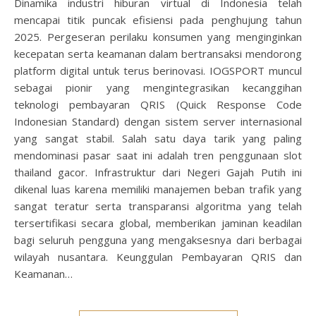
Dinamika industri hiburan virtual di Indonesia telah
mencapai titik puncak efisiensi pada penghujung tahun
2025. Pergeseran perilaku konsumen yang menginginkan
kecepatan serta keamanan dalam bertransaksi mendorong
platform digital untuk terus berinovasi. IOGSPORT muncul
sebagai pionir yang mengintegrasikan kecanggihan
teknologi pembayaran QRIS (Quick Response Code
Indonesian Standard) dengan sistem server internasional
yang sangat stabil. Salah satu daya tarik yang paling
mendominasi pasar saat ini adalah tren penggunaan slot
thailand gacor. Infrastruktur dari Negeri Gajah Putih ini
dikenal luas karena memiliki manajemen beban trafik yang
sangat teratur serta transparansi algoritma yang telah
tersertifikasi secara global, memberikan jaminan keadilan
bagi seluruh pengguna yang mengaksesnya dari berbagai
wilayah nusantara. Keunggulan Pembayaran QRIS dan
Keamanan…