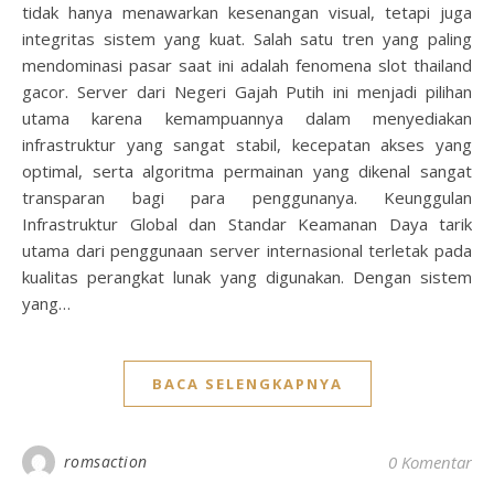
tidak hanya menawarkan kesenangan visual, tetapi juga
integritas sistem yang kuat. Salah satu tren yang paling
mendominasi pasar saat ini adalah fenomena slot thailand
gacor. Server dari Negeri Gajah Putih ini menjadi pilihan
utama karena kemampuannya dalam menyediakan
infrastruktur yang sangat stabil, kecepatan akses yang
optimal, serta algoritma permainan yang dikenal sangat
transparan bagi para penggunanya. Keunggulan
Infrastruktur Global dan Standar Keamanan Daya tarik
utama dari penggunaan server internasional terletak pada
kualitas perangkat lunak yang digunakan. Dengan sistem
yang…
BACA SELENGKAPNYA
romsaction
0 Komentar