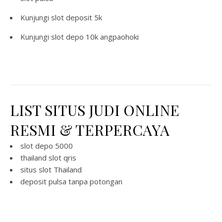
Kunjungi
slot deposit 5k
Kunjungi
slot depo 10k angpaohoki
LIST SITUS JUDI ONLINE
RESMI & TERPERCAYA
slot depo 5000
thailand slot qris
situs slot Thailand
deposit pulsa tanpa potongan