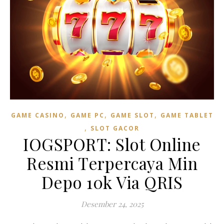
,
,
,
GAME CASINO
GAME PC
GAME SLOT
GAME TABLET
,
SLOT GACOR
IOGSPORT: Slot Online
Resmi Terpercaya Min
Depo 10k Via QRIS
Desember 24, 2025