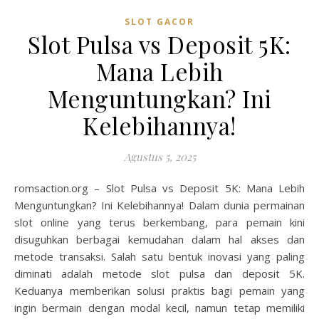
SLOT GACOR
Slot Pulsa vs Deposit 5K:
Mana Lebih
Menguntungkan? Ini
Kelebihannya!
Agustus 5, 2025
romsaction.org – Slot Pulsa vs Deposit 5K: Mana Lebih
Menguntungkan? Ini Kelebihannya! Dalam dunia permainan
slot online yang terus berkembang, para pemain kini
disuguhkan berbagai kemudahan dalam hal akses dan
metode transaksi. Salah satu bentuk inovasi yang paling
diminati adalah metode slot pulsa dan deposit 5K.
Keduanya memberikan solusi praktis bagi pemain yang
ingin bermain dengan modal kecil, namun tetap memiliki